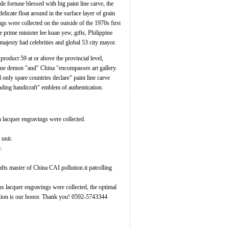
e fortune blessed with big paint line carve, the
delicate float around in the surface layer of grain
gs were collected on the outside of the 1970s first
 prime minister lee kuan yew, gifts, Philippine
majesty had celebrities and global 53 city mayor.
roduct 59 at or above the provincial level,
line demon "and" China "encompasses art gallery.
 only spare countries declare" paint line carve
nding handicraft" emblem of authentication.
 lacquer engravings were collected.
 unit.
.
fts master of China CAI pollution.it patrolling
us lacquer engravings were collected, the optimal
action is our honor. Thank you! 0592-5743344