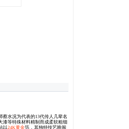
师蔡水况为代表的13代传人几辈名
大漆等特殊材料精制而成柔软粗细
贴以
24K黄金
箔，其独特技艺唯闽