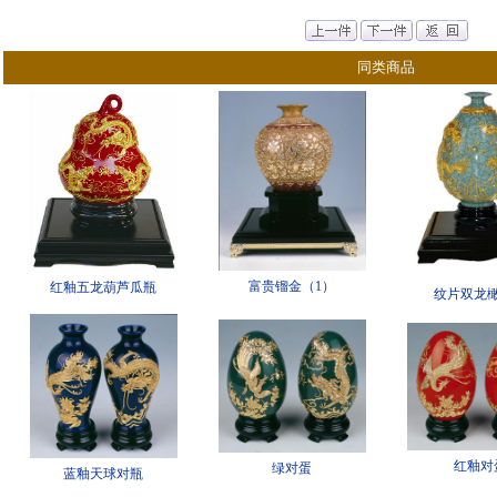
同类商品
富贵镏金（1）
红釉五龙葫芦瓜瓶
纹片双龙
红釉对
绿对蛋
蓝釉天球对瓶