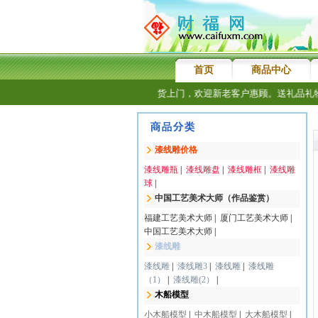
首页
商品中心
件精品，假一赔十，厦门地区免费送货上门，欢迎新老客户惠顾。送礼品礼物，
漆线雕价格
漆线雕瓶
|
漆线雕盘
|
漆线雕框
|
漆线雕
球
|
中国工艺美术大师（作品鉴赏）
福建工艺美术大师
|
厦门工艺美术大师
|
中国工艺美术大师
|
漆线雕
漆线雕
|
漆线雕3
|
漆线雕
|
漆线雕
（1）
|
漆线雕(2）
|
木船模型
小木船模型
|
中木船模型
|
大木船模型
|