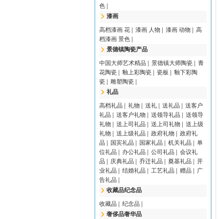
色
|
漆画
高档漆画 花
|
漆画 人物
|
漆画 动物
|
高
档漆画 景色
|
景德镇陶瓷产品
中国大师艺术精品
|
景德镇大师陶瓷
|
青
花陶瓷
|
釉上彩陶瓷
|
瓷板
|
釉下彩陶
瓷
|
雕塑陶瓷
|
礼品
高档礼品
|
礼物
|
送礼
|
送礼品
|
送客户
礼品
|
送客户礼物
|
送领导礼品
|
送领导
礼物
|
送上司礼品
|
送上司礼物
|
送上级
礼物
|
送上级礼品
|
政府礼物
|
政府礼
品
|
国宾礼品
|
国家礼品
|
机关礼品
|
单
位礼品
|
办公礼品
|
公司礼品
|
会议礼
品
|
庆典礼品
|
乔迁礼品
|
奠基礼品
|
开
业礼品
|
结婚礼品
|
工艺礼品
|
赠品
|
广
告礼品
|
收藏品纪念品
收藏品
|
纪念品
|
奢侈品奢华品