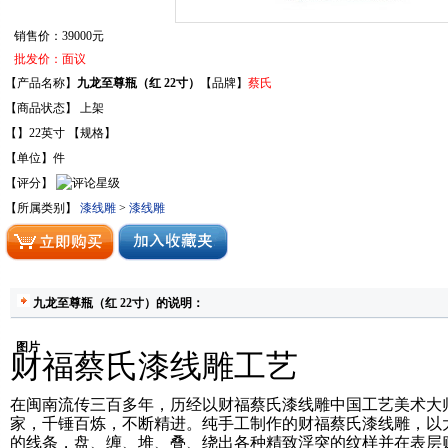
销售价：39000元
批发价：面议
【产品名称】
九龙至尊瓶（红 22寸）
【品牌】
蔡氏
【商品状态】 上架
【】22英寸 【规格】
【单位】件
【评分】
【所属类别】
漆线雕
>
漆线雕
九龙至尊瓶（红 22寸）的说明：
图片
财福蔡氏漆线雕工艺
在闽南流传三百多年，历经以
财福蔡氏漆线雕
中国工艺美术大
家，千锤百炼，不断精进。纯手工制作的财福蔡氏漆线雕，以
的线条，盘、缠、堆、叠、绕出各种精致浮突的纹样并在表层