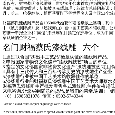
南仅有。财福蔡氏漆线雕继上世纪70年代末首次作为国宾礼品
克后，先后馈赠过：新加坡李光耀总理；菲律宾总统阿基诺；
丹．哈吉．哈桑纳尔．博而基亚陛下等世界名人及全球53个城
财福蔡氏漆线雕产品自1950年代始获59项省级以上奖项，其
中《波月洞降妖》及《还我河山》被中国工艺美术馆收藏。公
艺惟一申报企业和“国遗”漆线雕项目指定保护单位，成为中国1
章认证的企业之一。
名门财福蔡氏漆线雕 六个
1.通过联合国"杰出手工艺品"徽章认证的漆线雕产品.
2.申报国家非物资文化遗产"漆线雕技艺"项目的单位.
3.指定的文化部国家非物资文化遗产"漆线雕技艺"项目保
4.具有十三代传人和三百年传承历史的漆线雕生产企业.
5.漆线雕行业被中国工艺美术馆收藏佳作的单位.
6.漆线雕行业的
财福蔡氏漆线雕
中国工艺美术大师蔡水况
财福蔡氏漆线雕生产
批发零售各式漆线雕,件件价格超低
来电咨询.让您买到满意的货品,是我们的荣幸.谢谢! 销售电话：
（0）15985821078 传真：0592-5743344
Fortune blessed chuas lacquer engravings were collected
In the south, more than 300 years to spread wealth f chuas paint line carve of arts and crafts 