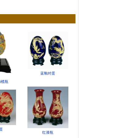
蓝釉对蛋
橄榄瓶
蛋
红漆瓶