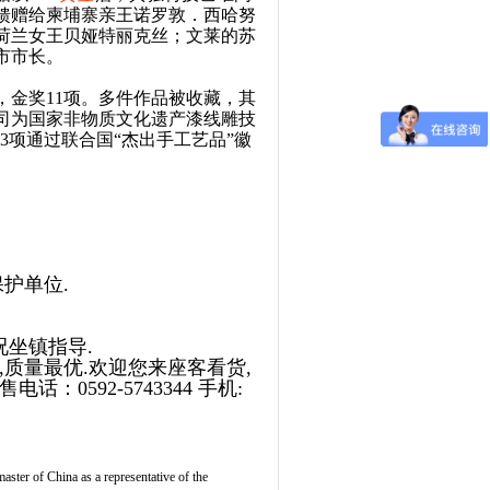
馈赠给柬埔寨亲王诺罗敦．西哈努
荷兰女王贝娅特丽克丝；文莱的苏
市市长。
中，金奖11项。多件作品被收藏，其
司为国家非物质文化遗产漆线雕技
3项通过联合国“杰出手工艺品”徽
护单位.
坐镇指导.
,质量最优.欢迎您来座客看货,
0592-5743344 手机:
master of China as a representative of the