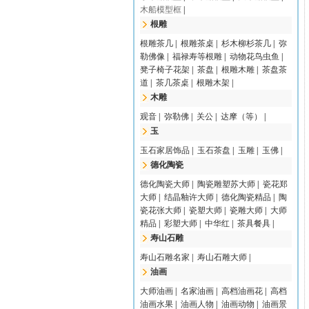
木船模型框
|
根雕
根雕茶几
|
根雕茶桌
|
杉木柳杉茶几
|
弥
勒佛像
|
福禄寿等根雕
|
动物花鸟虫鱼
|
凳子椅子花架
|
茶盘
|
根雕木雕
|
茶盘茶
道
|
茶几茶桌
|
根雕木架
|
木雕
观音
|
弥勒佛
|
关公
|
达摩（等）
|
玉
玉石家居饰品
|
玉石茶盘
|
玉雕
|
玉佛
|
德化陶瓷
德化陶瓷大师
|
陶瓷雕塑苏大师
|
瓷花郑
大师
|
结晶釉许大师
|
德化陶瓷精品
|
陶
瓷花张大师
|
瓷塑大师
|
瓷雕大师
|
大师
精品
|
彩塑大师
|
中华红
|
茶具餐具
|
寿山石雕
寿山石雕名家
|
寿山石雕大师
|
油画
大师油画
|
名家油画
|
高档油画花
|
高档
油画水果
|
油画人物
|
油画动物
|
油画景