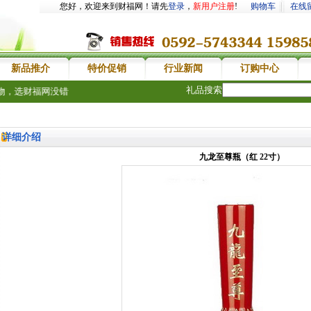
您好，欢迎来到财福网！请先
登录
，
新用户注册
!
购物车
在线
新品推介
特价促销
行业新闻
订购中心
礼品搜索
选财福网没错
详细介绍
九龙至尊瓶（红 22寸）