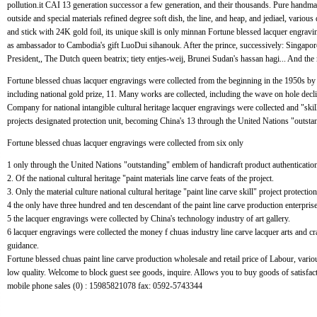
pollution.it CAI 13 generation successor a few generation, and their thousands. Pure handmad
outside and special materials refined degree soft dish, the line, and heap, and jediael, various 
and stick with 24K gold foil, its unique skill is only minnan Fortune blessed lacquer engravin
as ambassador to Cambodia's gift LuoDui sihanouk. After the prince, successively: Singapore
President,, The Dutch queen beatrix; tiety entjes-weij, Brunei Sudan's hassan hagi... And the 
Fortune blessed chuas lacquer engravings were collected from the beginning in the 1950s by p
including national gold prize, 11. Many works are collected, including the wave on hole dec
Company for national intangible cultural heritage lacquer engravings were collected and "skill
projects designated protection unit, becoming China's 13 through the United Nations "outsta
Fortune blessed chuas lacquer engravings were collected from six only
1 only through the United Nations "outstanding" emblem of handicraft product authentication
2. Of the national cultural heritage "paint materials line carve feats of the project.
3. Only the material culture national cultural heritage "paint line carve skill" project protection
4 the only have three hundred and ten descendant of the paint line carve production enterprise
5 the lacquer engravings were collected by China's technology industry of art gallery.
6 lacquer engravings were collected the money f chuas industry line carve lacquer arts and cra
guidance.
Fortune blessed chuas paint line carve production wholesale and retail price of Labour, vario
low quality. Welcome to block guest see goods, inquire. Allows you to buy goods of satisf
mobile phone sales (0) : 15985821078 fax: 0592-5743344