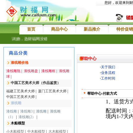
您好，欢迎来到财
首页
商品中心
新品推介
特价促销
送礼品礼物，选财福网没错
帮助中心
漆线雕价格
·
关于我们
漆线雕瓶
|
漆线雕盘
|
漆线雕框
|
漆线雕
·
业务流程
球
|
·
工作时间
中国工艺美术大师（作品鉴赏）
福建工艺美术大师
|
厦门工艺美术大师
|
帮助中心:付款方式
中国工艺美术大师
|
1、送货方
漆线雕
配送时间：
漆线雕
|
漆线雕3
|
漆线雕
|
漆线雕
境内1-7天
（1）
|
漆线雕(2）
|
木船模型
小木船模型
|
中木船模型
|
大木船模型
|