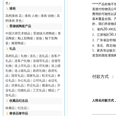
色
|
****产品价格
漆画
直接付给物流公
费用的可能性以
高档漆画 花
|
漆画 人物
|
漆画 动物
|
高
基本覆盖全国。
档漆画 景色
|
的，我们所发物
景德镇陶瓷产品
20
1、省内
-30
中国大师艺术精品
|
景德镇大师陶瓷
|
青
50
2、江浙地区
-
花陶瓷
|
釉上彩陶瓷
|
瓷板
|
釉下彩陶
3、广东省边邻地
瓷
|
雕塑陶瓷
|
4、东北、西北地
礼品
5、家具等运输
发货的朋友谨慎购
高档礼品
|
礼物
|
送礼
|
送礼品
|
送客户
礼品
|
送客户礼物
|
送领导礼品
|
送领导
礼物
|
送上司礼品
|
送上司礼物
|
送上级
礼物
|
送上级礼品
|
政府礼物
|
政府礼
品
|
国宾礼品
|
国家礼品
|
机关礼品
|
单
付款方式
：
位礼品
|
办公礼品
|
公司礼品
|
会议礼
品
|
庆典礼品
|
乔迁礼品
|
奠基礼品
|
开
业礼品
|
结婚礼品
|
工艺礼品
|
赠品
|
广
告礼品
|
人性化付款方式
收藏品纪念品
收藏品
|
纪念品
|
奢侈品奢华品