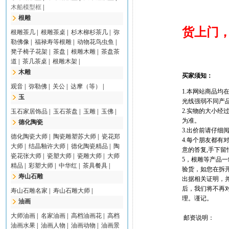
木船模型框
|
根雕
货上门，
根雕茶几
|
根雕茶桌
|
杉木柳杉茶几
|
弥
勒佛像
|
福禄寿等根雕
|
动物花鸟虫鱼
|
凳子椅子花架
|
茶盘
|
根雕木雕
|
茶盘茶
道
|
茶几茶桌
|
根雕木架
|
木雕
买家须知：
观音
|
弥勒佛
|
关公
|
达摩（等）
|
1.本网站商品
玉
光线强弱不同产品
2.实物的大小
玉石家居饰品
|
玉石茶盘
|
玉雕
|
玉佛
|
为准。
德化陶瓷
3.出价前请仔细
德化陶瓷大师
|
陶瓷雕塑苏大师
|
瓷花郑
4.每个朋友都有
大师
|
结晶釉许大师
|
德化陶瓷精品
|
陶
意的答复,手下留
瓷花张大师
|
瓷塑大师
|
瓷雕大师
|
大师
5，根雕等产品
精品
|
彩塑大师
|
中华红
|
茶具餐具
|
验货，如您在拆
寿山石雕
出据相关证明，
后，我们将不再对
寿山石雕名家
|
寿山石雕大师
|
理。谨记。
油画
大师油画
|
名家油画
|
高档油画花
|
高档
邮资说明：
油画水果
|
油画人物
|
油画动物
|
油画景