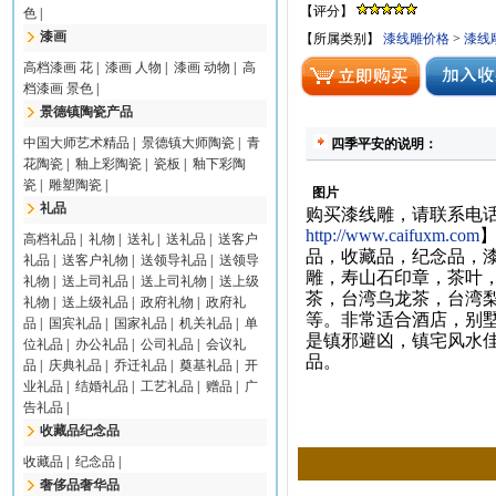
【评分】
色
|
漆画
【所属类别】
漆线雕价格
>
漆线
高档漆画 花
|
漆画 人物
|
漆画 动物
|
高
档漆画 景色
|
景德镇陶瓷产品
中国大师艺术精品
|
景德镇大师陶瓷
|
青
四季平安的说明：
花陶瓷
|
釉上彩陶瓷
|
瓷板
|
釉下彩陶
瓷
|
雕塑陶瓷
|
图片
礼品
购买漆线雕，请联系电
http://www.caifuxm.com
高档礼品
|
礼物
|
送礼
|
送礼品
|
送客户
品，收藏品，纪念品，
礼品
|
送客户礼物
|
送领导礼品
|
送领导
雕，寿山石印章，茶叶
礼物
|
送上司礼品
|
送上司礼物
|
送上级
茶，台湾乌龙茶，台湾
礼物
|
送上级礼品
|
政府礼物
|
政府礼
等。非常适合酒店，别
品
|
国宾礼品
|
国家礼品
|
机关礼品
|
单
是镇邪避凶，镇宅风水
位礼品
|
办公礼品
|
公司礼品
|
会议礼
品。
品
|
庆典礼品
|
乔迁礼品
|
奠基礼品
|
开
业礼品
|
结婚礼品
|
工艺礼品
|
赠品
|
广
告礼品
|
收藏品纪念品
收藏品
|
纪念品
|
奢侈品奢华品