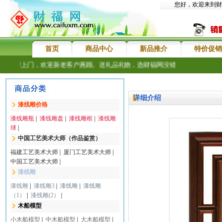
您好，欢迎来到财
首页
商品中心
新品推介
特价促销
费送货上门，欢迎新老客户惠顾。送礼品礼物，选财福网没错
详细介绍
漆线雕价格
漆线雕瓶
|
漆线雕盘
|
漆线雕框
|
漆线雕
球
|
中国工艺美术大师（作品鉴赏）
福建工艺美术大师
|
厦门工艺美术大师
|
中国工艺美术大师
|
漆线雕
漆线雕
|
漆线雕3
|
漆线雕
|
漆线雕
（1）
|
漆线雕(2）
|
木船模型
小木船模型
|
中木船模型
|
大木船模型
|