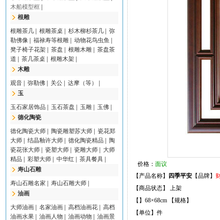
木船模型框
|
根雕
根雕茶几
|
根雕茶桌
|
杉木柳杉茶几
|
弥
勒佛像
|
福禄寿等根雕
|
动物花鸟虫鱼
|
凳子椅子花架
|
茶盘
|
根雕木雕
|
茶盘茶
道
|
茶几茶桌
|
根雕木架
|
木雕
观音
|
弥勒佛
|
关公
|
达摩（等）
|
玉
玉石家居饰品
|
玉石茶盘
|
玉雕
|
玉佛
|
德化陶瓷
德化陶瓷大师
|
陶瓷雕塑苏大师
|
瓷花郑
大师
|
结晶釉许大师
|
德化陶瓷精品
|
陶
瓷花张大师
|
瓷塑大师
|
瓷雕大师
|
大师
精品
|
彩塑大师
|
中华红
|
茶具餐具
|
价格：
面议
寿山石雕
【产品名称】
四季平安
【品牌】
寿山石雕名家
|
寿山石雕大师
|
【商品状态】 上架
油画
【】68×68cm 【规格】
大师油画
|
名家油画
|
高档油画花
|
高档
【单位】件
油画水果
|
油画人物
|
油画动物
|
油画景