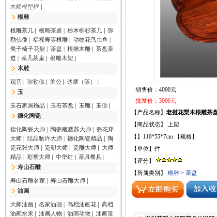
木船模型框
|
根雕
根雕茶几
|
根雕茶桌
|
杉木柳杉茶几
|
弥
勒佛像
|
福禄寿等根雕
|
动物花鸟虫鱼
|
凳子椅子花架
|
茶盘
|
根雕木雕
|
茶盘茶
道
|
茶几茶桌
|
根雕木架
|
木雕
观音
|
弥勒佛
|
关公
|
达摩（等）
|
销售价：4000元
玉
批发价：3000元
玉石家居饰品
|
玉石茶盘
|
玉雕
|
玉佛
|
【产品名称】
老挝花梨木根雕茶
德化陶瓷
【商品状态】 上架
德化陶瓷大师
|
陶瓷雕塑苏大师
|
瓷花郑
【】110*55*7cm 【规格】
大师
|
结晶釉许大师
|
德化陶瓷精品
|
陶
瓷花张大师
|
瓷塑大师
|
瓷雕大师
|
大师
【单位】件
精品
|
彩塑大师
|
中华红
|
茶具餐具
|
【评分】
寿山石雕
【所属类别】
根雕
>
茶盘
寿山石雕名家
|
寿山石雕大师
|
油画
大师油画
|
名家油画
|
高档油画花
|
高档
油画水果
|
油画人物
|
油画动物
|
油画景