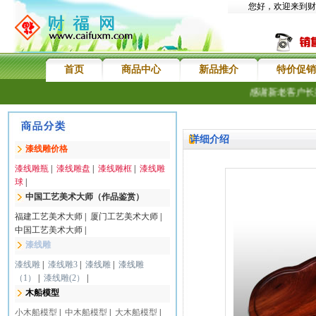
您好，欢迎来到财
首页
商品中心
新品推介
特价促销
感谢新老客户长期
详细介绍
漆线雕价格
漆线雕瓶
|
漆线雕盘
|
漆线雕框
|
漆线雕
球
|
中国工艺美术大师（作品鉴赏）
福建工艺美术大师
|
厦门工艺美术大师
|
中国工艺美术大师
|
漆线雕
漆线雕
|
漆线雕3
|
漆线雕
|
漆线雕
（1）
|
漆线雕(2）
|
木船模型
小木船模型
|
中木船模型
|
大木船模型
|