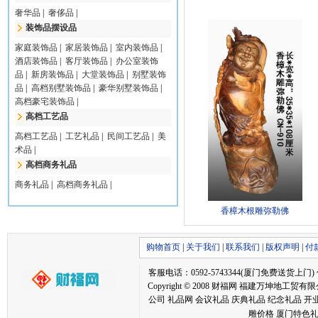
奢华品
|
奢侈品
|
装饰品摆设品
家庭装饰品
|
家居装饰品
|
室内装饰品
|
酒店装饰品
|
客厅装饰品
|
办公室装饰
品
|
新房装饰品
|
大堂装饰品
|
别墅装饰
品
|
高档别墅装饰品
|
豪华别墅装饰品
|
高档豪宅装饰品
|
高档工艺品
高档工艺品
|
工艺礼品
|
民间工艺品
|
美
术品
|
高档商务礼品
商务礼品
|
高档商务礼品
|
香樟木根雕弥勒佛
购物首页
|
关于我们
|
联系我们
|
版权声明
|
付
客服电话：0592-5743344(厦门免费送货上门) 传真：05
Copyright © 2008 财福网 福建万坤
公司 礼品网 会议礼品 庆典礼品 纪念礼品 开
雕价格 厦门特色礼