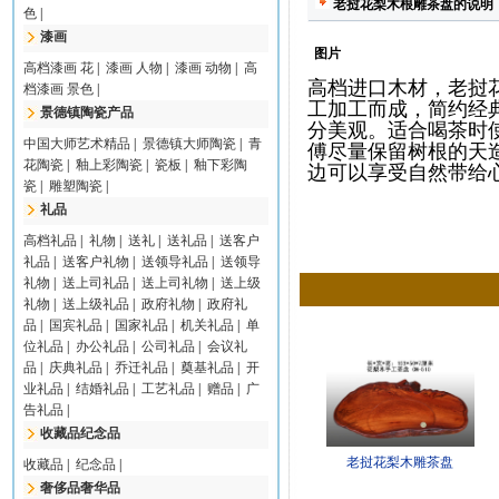
老挝花梨木根雕茶盘的说明
色
|
漆画
图片
高档漆画 花
|
漆画 人物
|
漆画 动物
|
高
高档进口木材，老挝
档漆画 景色
|
工加工而成，简约经
景德镇陶瓷产品
分美观。适合喝茶时
中国大师艺术精品
|
景德镇大师陶瓷
|
青
傅尽量保留树根的天
花陶瓷
|
釉上彩陶瓷
|
瓷板
|
釉下彩陶
边可以享受自然带给
瓷
|
雕塑陶瓷
|
礼品
高档礼品
|
礼物
|
送礼
|
送礼品
|
送客户
礼品
|
送客户礼物
|
送领导礼品
|
送领导
礼物
|
送上司礼品
|
送上司礼物
|
送上级
礼物
|
送上级礼品
|
政府礼物
|
政府礼
品
|
国宾礼品
|
国家礼品
|
机关礼品
|
单
位礼品
|
办公礼品
|
公司礼品
|
会议礼
品
|
庆典礼品
|
乔迁礼品
|
奠基礼品
|
开
业礼品
|
结婚礼品
|
工艺礼品
|
赠品
|
广
告礼品
|
收藏品纪念品
老挝花梨木雕茶盘
收藏品
|
纪念品
|
奢侈品奢华品