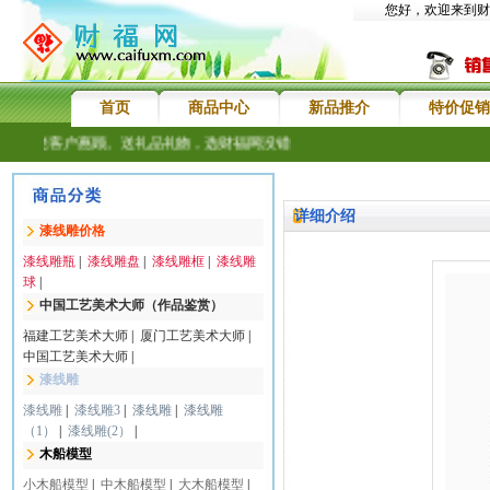
您好，欢迎来到财
首页
商品中心
新品推介
特价促销
迎新老客户惠顾。送礼品礼物，选财福网没错
详细介绍
漆线雕价格
漆线雕瓶
|
漆线雕盘
|
漆线雕框
|
漆线雕
球
|
中国工艺美术大师（作品鉴赏）
福建工艺美术大师
|
厦门工艺美术大师
|
中国工艺美术大师
|
漆线雕
漆线雕
|
漆线雕3
|
漆线雕
|
漆线雕
（1）
|
漆线雕(2）
|
木船模型
小木船模型
|
中木船模型
|
大木船模型
|