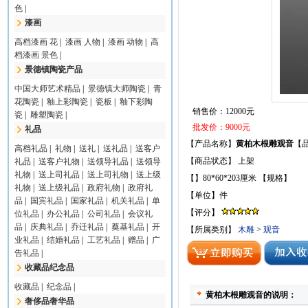
色
|
漆画
高档漆画 花
|
漆画 人物
|
漆画 动物
|
高
档漆画 景色
|
景德镇陶瓷产品
中国大师艺术精品
|
景德镇大师陶瓷
|
青
花陶瓷
|
釉上彩陶瓷
|
瓷板
|
釉下彩陶
销售价：12000元
瓷
|
雕塑陶瓷
|
批发价：9000元
礼品
【产品名称】
黄柏木根雕观音
【
高档礼品
|
礼物
|
送礼
|
送礼品
|
送客户
【商品状态】 上架
礼品
|
送客户礼物
|
送领导礼品
|
送领导
礼物
|
送上司礼品
|
送上司礼物
|
送上级
【】80*60*203厘米 【规格】
礼物
|
送上级礼品
|
政府礼物
|
政府礼
【单位】件
品
|
国宾礼品
|
国家礼品
|
机关礼品
|
单
【评分】
位礼品
|
办公礼品
|
公司礼品
|
会议礼
品
|
庆典礼品
|
乔迁礼品
|
奠基礼品
|
开
【所属类别】
木雕
>
观音
业礼品
|
结婚礼品
|
工艺礼品
|
赠品
|
广
告礼品
|
收藏品纪念品
收藏品
|
纪念品
|
黄柏木根雕观音的说明：
奢侈品奢华品