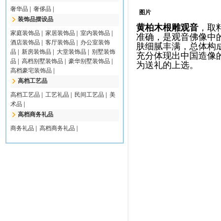
奢华品
|
奢侈品
|
图片
装饰品摆设品
黄柏木根雕观音
，取
家庭装饰品
|
家居装饰品
|
室内装饰品
|
准确，是观音佛像中
酒店装饰品
|
客厅装饰品
|
办公室装饰
肤细腻丰满，总体构
品
|
新房装饰品
|
大堂装饰品
|
别墅装饰
充分体现出中国造像
品
|
高档别墅装饰品
|
豪华别墅装饰品
|
为送礼的上选。
高档豪宅装饰品
|
高档工艺品
高档工艺品
|
工艺礼品
|
民间工艺品
|
美
术品
|
高档商务礼品
商务礼品
|
高档商务礼品
|