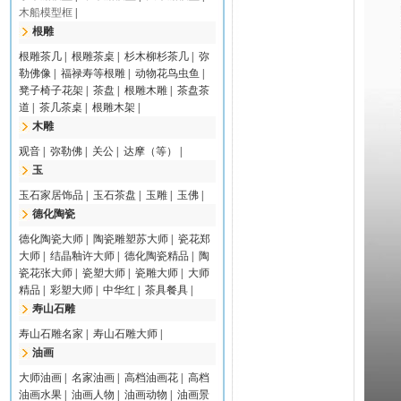
木船模型框
|
根雕
根雕茶几
|
根雕茶桌
|
杉木柳杉茶几
|
弥
勒佛像
|
福禄寿等根雕
|
动物花鸟虫鱼
|
凳子椅子花架
|
茶盘
|
根雕木雕
|
茶盘茶
道
|
茶几茶桌
|
根雕木架
|
木雕
观音
|
弥勒佛
|
关公
|
达摩（等）
|
玉
玉石家居饰品
|
玉石茶盘
|
玉雕
|
玉佛
|
德化陶瓷
德化陶瓷大师
|
陶瓷雕塑苏大师
|
瓷花郑
大师
|
结晶釉许大师
|
德化陶瓷精品
|
陶
瓷花张大师
|
瓷塑大师
|
瓷雕大师
|
大师
精品
|
彩塑大师
|
中华红
|
茶具餐具
|
寿山石雕
寿山石雕名家
|
寿山石雕大师
|
油画
大师油画
|
名家油画
|
高档油画花
|
高档
油画水果
|
油画人物
|
油画动物
|
油画景