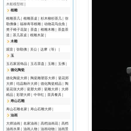
木船模型框
|
根雕
根雕茶几
|
根雕茶桌
|
杉木柳杉茶几
|
弥
勒佛像
|
福禄寿等根雕
|
动物花鸟虫鱼
|
凳子椅子花架
|
茶盘
|
根雕木雕
|
茶盘茶
道
|
茶几茶桌
|
根雕木架
|
木雕
观音
|
弥勒佛
|
关公
|
达摩（等）
|
玉
玉石家居饰品
|
玉石茶盘
|
玉雕
|
玉佛
|
德化陶瓷
德化陶瓷大师
|
陶瓷雕塑苏大师
|
瓷花郑
大师
|
结晶釉许大师
|
德化陶瓷精品
|
陶
瓷花张大师
|
瓷塑大师
|
瓷雕大师
|
大师
精品
|
彩塑大师
|
中华红
|
茶具餐具
|
寿山石雕
寿山石雕名家
|
寿山石雕大师
|
油画
大师油画
|
名家油画
|
高档油画花
|
高档
油画水果
|
油画人物
|
油画动物
|
油画景