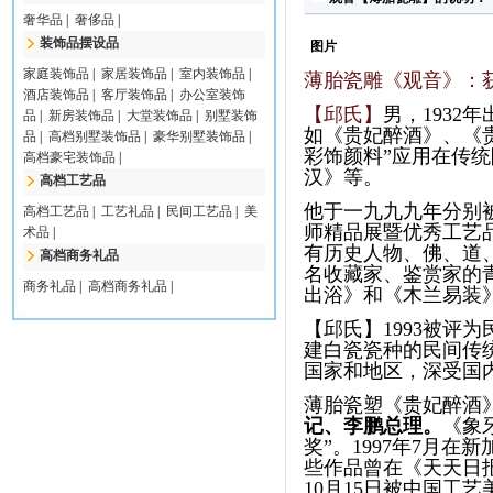
奢华品
|
奢侈品
|
装饰品摆设品
图片
家庭装饰品
|
家居装饰品
|
室内装饰品
|
薄胎瓷雕《观音》：
酒店装饰品
|
客厅装饰品
|
办公室装饰
【邱氏】
男，1932
品
|
新房装饰品
|
大堂装饰品
|
别墅装饰
如《贵妃醉酒》、《
品
|
高档别墅装饰品
|
豪华别墅装饰品
|
彩饰颜料”应用在传
高档豪宅装饰品
|
汉》等。
高档工艺品
他于一九九九年分别
高档工艺品
|
工艺礼品
|
民间工艺品
|
美
师精品展暨优秀工艺
术品
|
有历史人物、佛、道
高档商务礼品
名收藏家、鉴赏家的
商务礼品
|
高档商务礼品
|
出浴》和《木兰易装
【邱氏】1993被评
建白瓷瓷种的民间传
国家和地区，深受国
薄胎瓷塑《贵妃醉酒
记、李鹏总理。
《
象
奖”。1997年7月
些作品曾在《天天日报
10月15日被中国工