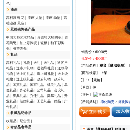
色
|
漆画
高档漆画 花
|
漆画 人物
|
漆画 动物
|
高
档漆画 景色
|
景德镇陶瓷产品
中国大师艺术精品
|
景德镇大师陶瓷
|
青
花陶瓷
|
釉上彩陶瓷
|
瓷板
|
釉下彩陶
瓷
|
雕塑陶瓷
|
销售价：60000元
礼品
批发价：40000元
高档礼品
|
礼物
|
送礼
|
送礼品
|
送客户
【产品名称】
观音【薄胎瓷雕】
礼品
|
送客户礼物
|
送领导礼品
|
送领导
【商品状态】 上架
礼物
|
送上司礼品
|
送上司礼物
|
送上级
礼物
|
送上级礼品
|
政府礼物
|
政府礼
【】33 【规格】
品
|
国宾礼品
|
国家礼品
|
机关礼品
|
单
【单位】件
位礼品
|
办公礼品
|
公司礼品
|
会议礼
【评分】
品
|
庆典礼品
|
乔迁礼品
|
奠基礼品
|
开
业礼品
|
结婚礼品
|
工艺礼品
|
赠品
|
广
【所属类别】
德化陶瓷
>
德化陶
告礼品
|
收藏品纪念品
收藏品
|
纪念品
|
奢侈品奢华品
观音【薄胎瓷雕】的说明：