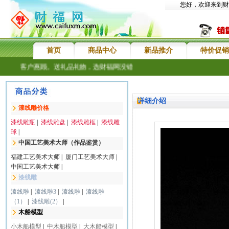
您好，欢迎来到财
首页
商品中心
新品推介
特价促销
新老客户惠顾。送礼品礼物，选财福网没错
详细介绍
漆线雕价格
漆线雕瓶
|
漆线雕盘
|
漆线雕框
|
漆线雕
球
|
中国工艺美术大师（作品鉴赏）
福建工艺美术大师
|
厦门工艺美术大师
|
中国工艺美术大师
|
漆线雕
漆线雕
|
漆线雕3
|
漆线雕
|
漆线雕
（1）
|
漆线雕(2）
|
木船模型
小木船模型
|
中木船模型
|
大木船模型
|