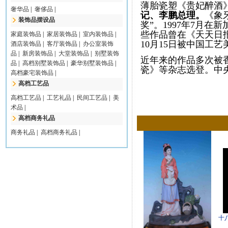
薄胎瓷塑《贵妃醉酒
奢华品
|
奢侈品
|
记、李鹏总理。
《
象
装饰品摆设品
奖”。1997年7月
些作品曾在《天天日报
家庭装饰品
|
家居装饰品
|
室内装饰品
|
10月15日被中国工
酒店装饰品
|
客厅装饰品
|
办公室装饰
品
|
新房装饰品
|
大堂装饰品
|
别墅装饰
近年来的作品多次被
品
|
高档别墅装饰品
|
豪华别墅装饰品
|
瓷》等杂志选登。中
高档豪宅装饰品
|
高档工艺品
高档工艺品
|
工艺礼品
|
民间工艺品
|
美
术品
|
高档商务礼品
商务礼品
|
高档商务礼品
|
十