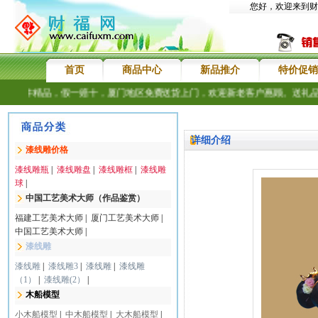
您好，欢迎来到财
首页
商品中心
新品推介
特价促销
，件件精品，假一赔十，厦门地区免费送货上门，欢迎新老客户惠顾。送礼品
详细介绍
漆线雕价格
漆线雕瓶
|
漆线雕盘
|
漆线雕框
|
漆线雕
球
|
中国工艺美术大师（作品鉴赏）
福建工艺美术大师
|
厦门工艺美术大师
|
中国工艺美术大师
|
漆线雕
漆线雕
|
漆线雕3
|
漆线雕
|
漆线雕
（1）
|
漆线雕(2）
|
木船模型
小木船模型
|
中木船模型
|
大木船模型
|