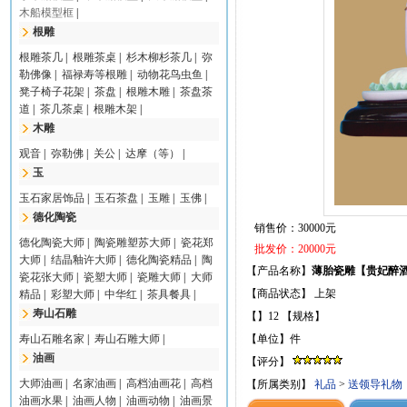
木船模型框
|
根雕
根雕茶几
|
根雕茶桌
|
杉木柳杉茶几
|
弥
勒佛像
|
福禄寿等根雕
|
动物花鸟虫鱼
|
凳子椅子花架
|
茶盘
|
根雕木雕
|
茶盘茶
道
|
茶几茶桌
|
根雕木架
|
木雕
观音
|
弥勒佛
|
关公
|
达摩（等）
|
玉
玉石家居饰品
|
玉石茶盘
|
玉雕
|
玉佛
|
德化陶瓷
销售价：30000元
德化陶瓷大师
|
陶瓷雕塑苏大师
|
瓷花郑
批发价：20000元
大师
|
结晶釉许大师
|
德化陶瓷精品
|
陶
【产品名称】
薄胎瓷雕【贵妃醉
瓷花张大师
|
瓷塑大师
|
瓷雕大师
|
大师
【商品状态】 上架
精品
|
彩塑大师
|
中华红
|
茶具餐具
|
寿山石雕
【】12 【规格】
寿山石雕名家
|
寿山石雕大师
|
【单位】件
油画
【评分】
大师油画
|
名家油画
|
高档油画花
|
高档
【所属类别】
礼品
>
送领导礼物
油画水果
|
油画人物
|
油画动物
|
油画景