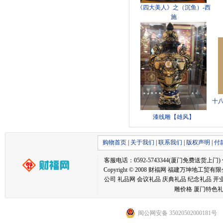
《四大美人》之（沉鱼）-西
施
十八
漆线雕【雄风】
购物首页
|
关于我们
|
联系我们
|
版权声明
|
付
客服电话：0592-5743344(厦门免费送货上门) 传真：05
Copyright © 2008 财福网 福建万坤
公司 礼品网 会议礼品 庆典礼品 纪念礼品 开
雕价格 厦门特色礼
闽公网安备 35020502000181号