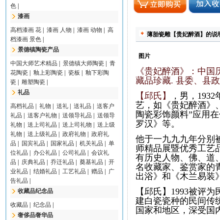
色
|
漆画
高档漆画 花
|
漆画 人物
|
漆画 动物
|
高
薄胎瓷雕【贵妃醉酒】的说
档漆画 景色
|
景德镇陶瓷产品
图片
中国大师艺术精品
|
景德镇大师陶瓷
|
青
《贵妃醉酒》：
中国
花陶瓷
|
釉上彩陶瓷
|
瓷板
|
釉下彩陶
藏品珍藏. 县委、县
瓷
|
雕塑陶瓷
|
礼品
【邱氏】
，男，193
艺，如《贵妃醉酒》
高档礼品
|
礼物
|
送礼
|
送礼品
|
送客户
陶瓷彩饰颜料”应用
礼品
|
送客户礼物
|
送领导礼品
|
送领导
罗汉》等。
礼物
|
送上司礼品
|
送上司礼物
|
送上级
礼物
|
送上级礼品
|
政府礼物
|
政府礼
他于一九九九年分别
品
|
国宾礼品
|
国家礼品
|
机关礼品
|
单
师精品展暨优秀工艺
位礼品
|
办公礼品
|
公司礼品
|
会议礼
有历史人物、佛、道
品
|
庆典礼品
|
乔迁礼品
|
奠基礼品
|
开
名收藏家、鉴赏家的
业礼品
|
结婚礼品
|
工艺礼品
|
赠品
|
广
出浴》和《木兰易装
告礼品
|
【邱氏】1993被评
收藏品纪念品
建白瓷瓷种的民间传
收藏品
|
纪念品
|
国家和地区，深受国
奢侈品奢华品