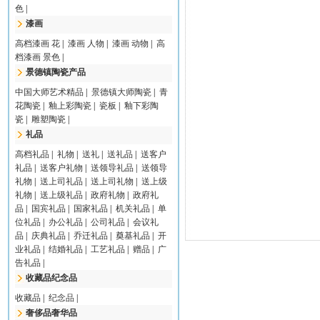
色
|
漆画
高档漆画 花
|
漆画 人物
|
漆画 动物
|
高
档漆画 景色
|
景德镇陶瓷产品
中国大师艺术精品
|
景德镇大师陶瓷
|
青
花陶瓷
|
釉上彩陶瓷
|
瓷板
|
釉下彩陶
瓷
|
雕塑陶瓷
|
礼品
高档礼品
|
礼物
|
送礼
|
送礼品
|
送客户
礼品
|
送客户礼物
|
送领导礼品
|
送领导
礼物
|
送上司礼品
|
送上司礼物
|
送上级
礼物
|
送上级礼品
|
政府礼物
|
政府礼
品
|
国宾礼品
|
国家礼品
|
机关礼品
|
单
位礼品
|
办公礼品
|
公司礼品
|
会议礼
品
|
庆典礼品
|
乔迁礼品
|
奠基礼品
|
开
业礼品
|
结婚礼品
|
工艺礼品
|
赠品
|
广
告礼品
|
收藏品纪念品
收藏品
|
纪念品
|
奢侈品奢华品