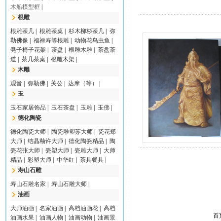
木船模型框
|
根雕
根雕茶几
|
根雕茶桌
|
杉木柳杉茶几
|
弥
勒佛像
|
福禄寿等根雕
|
动物花鸟虫鱼
|
凳子椅子花架
|
茶盘
|
根雕木雕
|
茶盘茶
道
|
茶几茶桌
|
根雕木架
|
木雕
观音
|
弥勒佛
|
关公
|
达摩（等）
|
玉
玉石家居饰品
|
玉石茶盘
|
玉雕
|
玉佛
|
德化陶瓷
德化陶瓷大师
|
陶瓷雕塑苏大师
|
瓷花郑
大师
|
结晶釉许大师
|
德化陶瓷精品
|
陶
瓷花张大师
|
瓷塑大师
|
瓷雕大师
|
大师
精品
|
彩塑大师
|
中华红
|
茶具餐具
|
寿山石雕
寿山石雕名家
|
寿山石雕大师
|
油画
大师油画
|
名家油画
|
高档油画花
|
高档
首
油画水果
|
油画人物
|
油画动物
|
油画景