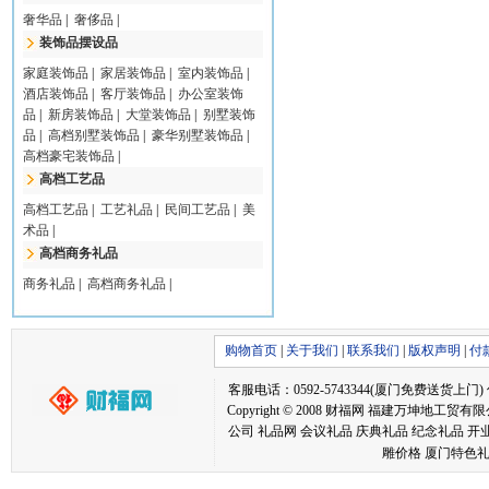
奢华品
|
奢侈品
|
装饰品摆设品
家庭装饰品
|
家居装饰品
|
室内装饰品
|
酒店装饰品
|
客厅装饰品
|
办公室装饰
品
|
新房装饰品
|
大堂装饰品
|
别墅装饰
品
|
高档别墅装饰品
|
豪华别墅装饰品
|
高档豪宅装饰品
|
高档工艺品
高档工艺品
|
工艺礼品
|
民间工艺品
|
美
术品
|
高档商务礼品
商务礼品
|
高档商务礼品
|
购物首页
|
关于我们
|
联系我们
|
版权声明
|
付
客服电话：0592-5743344(厦门免费送货上门) 传真：05
Copyright © 2008 财福网 福建万坤
公司 礼品网 会议礼品 庆典礼品 纪念礼品 开
雕价格 厦门特色礼