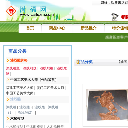
您好，欢迎来到财
首页
商品中心
新品推介
特价促销
感谢新老客户
漆线雕价格
商品分类
【
油画
：
漆线雕瓶
|
漆线雕盘
|
漆线雕框
|
漆线雕
球
|
中国工艺美术大师（作品鉴赏）
福建工艺美术大师
|
厦门工艺美术大师
|
中国工艺美术大师
|
漆线雕
漆线雕
|
漆线雕3
|
漆线雕
|
漆线雕
（1）
|
漆线雕(2）
|
木船模型
小木船模型
|
中木船模型
|
大木船模型
|