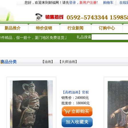
您好，欢迎来到财福网！请先
登录
，
新用户注册
!
购物车
在线
新品推介
特价促销
行业新闻
订购中心
礼品搜索
精品，假一赔十，厦门地区免费送货上门，欢迎新老客户惠顾。送礼品礼物，
商品分类
【
油画
】 【
大师油画
】
：
【高档油画】官权
销售价：240000元
批发价： 180000元