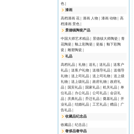
色
|
漆画
高档漆画 花
|
漆画 人物
|
漆画 动物
|
高
档漆画 景色
|
景德镇陶瓷产品
中国大师艺术精品
|
景德镇大师陶瓷
|
青
花陶瓷
|
釉上彩陶瓷
|
瓷板
|
釉下彩陶
瓷
|
雕塑陶瓷
|
礼品
高档礼品
|
礼物
|
送礼
|
送礼品
|
送客户
礼品
|
送客户礼物
|
送领导礼品
|
送领导
礼物
|
送上司礼品
|
送上司礼物
|
送上级
礼物
|
送上级礼品
|
政府礼物
|
政府礼
品
|
国宾礼品
|
国家礼品
|
机关礼品
|
单
位礼品
|
办公礼品
|
公司礼品
|
会议礼
品
|
庆典礼品
|
乔迁礼品
|
奠基礼品
|
开
业礼品
|
结婚礼品
|
工艺礼品
|
赠品
|
广
告礼品
|
收藏品纪念品
收藏品
|
纪念品
|
奢侈品奢华品