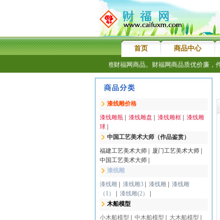
首页
商品中心
感谢新老客户长期乐购信赖财福网商品。财福网商品质优价廉，件件
漆线雕价格
漆线雕瓶
|
漆线雕盘
|
漆线雕框
|
漆线雕
球
|
中国工艺美术大师（作品鉴赏）
福建工艺美术大师
|
厦门工艺美术大师
|
中国工艺美术大师
|
漆线雕
漆线雕
|
漆线雕3
|
漆线雕
|
漆线雕
（1）
|
漆线雕(2）
|
木船模型
小木船模型
|
中木船模型
|
大木船模型
|