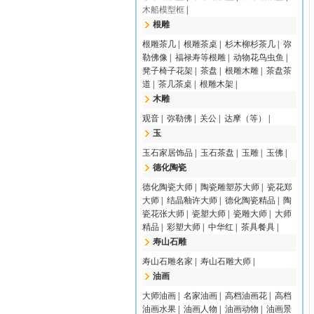
木船模型框
|
根雕
根雕茶几
|
根雕茶桌
|
杉木柳杉茶几
|
弥
勒佛像
|
福禄寿等根雕
|
动物花鸟虫鱼
|
凳子椅子花架
|
茶盘
|
根雕木雕
|
茶盘茶
道
|
茶几茶桌
|
根雕木架
|
木雕
观音
|
弥勒佛
|
关公
|
达摩（等）
|
玉
玉石家居饰品
|
玉石茶盘
|
玉雕
|
玉佛
|
德化陶瓷
德化陶瓷大师
|
陶瓷雕塑苏大师
|
瓷花郑
大师
|
结晶釉许大师
|
德化陶瓷精品
|
陶
瓷花张大师
|
瓷塑大师
|
瓷雕大师
|
大师
精品
|
彩塑大师
|
中华红
|
茶具餐具
|
寿山石雕
寿山石雕名家
|
寿山石雕大师
|
油画
大师油画
|
名家油画
|
高档油画花
|
高档
油画水果
|
油画人物
|
油画动物
|
油画景