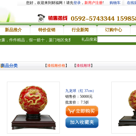
您好，欢迎来到财福网！请先
登录
，
新用户注册
!
购物车
在线
新品推介
特价促销
行业新闻
订购中心
礼品搜索
，件件精品，假一赔十，厦门地区免费送货上门，欢迎新老客户惠顾。送礼品
商品分类
【
漆线雕价格
】 【
漆线雕球
】
：
九龙球（红 37cm）
销售价：50000元
批发价： 7.5折