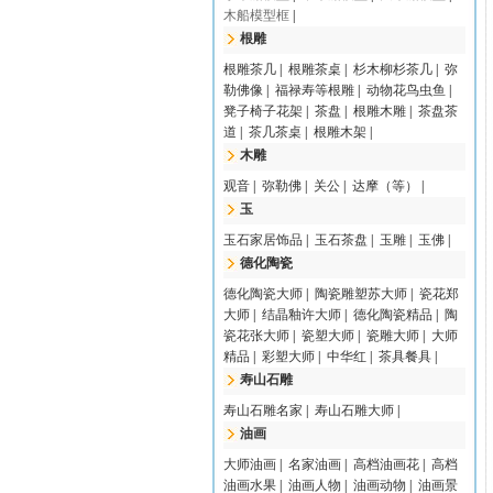
木船模型框
|
根雕
根雕茶几
|
根雕茶桌
|
杉木柳杉茶几
|
弥
勒佛像
|
福禄寿等根雕
|
动物花鸟虫鱼
|
凳子椅子花架
|
茶盘
|
根雕木雕
|
茶盘茶
道
|
茶几茶桌
|
根雕木架
|
木雕
观音
|
弥勒佛
|
关公
|
达摩（等）
|
玉
玉石家居饰品
|
玉石茶盘
|
玉雕
|
玉佛
|
德化陶瓷
德化陶瓷大师
|
陶瓷雕塑苏大师
|
瓷花郑
大师
|
结晶釉许大师
|
德化陶瓷精品
|
陶
瓷花张大师
|
瓷塑大师
|
瓷雕大师
|
大师
精品
|
彩塑大师
|
中华红
|
茶具餐具
|
寿山石雕
寿山石雕名家
|
寿山石雕大师
|
油画
大师油画
|
名家油画
|
高档油画花
|
高档
油画水果
|
油画人物
|
油画动物
|
油画景