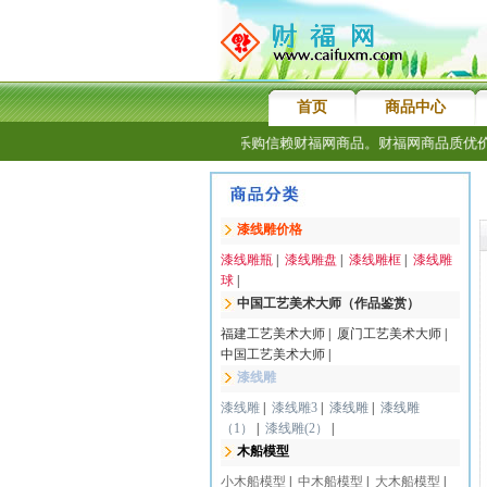
首页
商品中心
感谢新老客户长期乐购信赖财福网商品。财福网商品质优价廉
漆线雕价格
漆线雕瓶
|
漆线雕盘
|
漆线雕框
|
漆线雕
球
|
中国工艺美术大师（作品鉴赏）
福建工艺美术大师
|
厦门工艺美术大师
|
中国工艺美术大师
|
漆线雕
漆线雕
|
漆线雕3
|
漆线雕
|
漆线雕
（1）
|
漆线雕(2）
|
木船模型
小木船模型
|
中木船模型
|
大木船模型
|