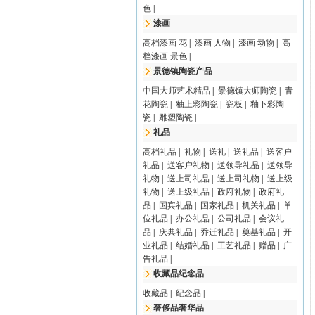
色
|
漆画
高档漆画 花
|
漆画 人物
|
漆画 动物
|
高
档漆画 景色
|
景德镇陶瓷产品
中国大师艺术精品
|
景德镇大师陶瓷
|
青
花陶瓷
|
釉上彩陶瓷
|
瓷板
|
釉下彩陶
瓷
|
雕塑陶瓷
|
礼品
高档礼品
|
礼物
|
送礼
|
送礼品
|
送客户
礼品
|
送客户礼物
|
送领导礼品
|
送领导
礼物
|
送上司礼品
|
送上司礼物
|
送上级
礼物
|
送上级礼品
|
政府礼物
|
政府礼
品
|
国宾礼品
|
国家礼品
|
机关礼品
|
单
位礼品
|
办公礼品
|
公司礼品
|
会议礼
品
|
庆典礼品
|
乔迁礼品
|
奠基礼品
|
开
业礼品
|
结婚礼品
|
工艺礼品
|
赠品
|
广
告礼品
|
收藏品纪念品
收藏品
|
纪念品
|
奢侈品奢华品