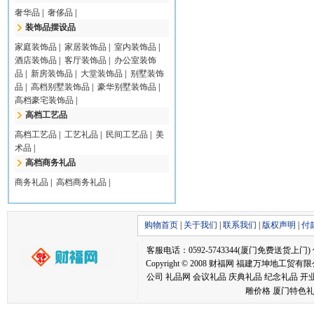
奢华品
|
奢侈品
|
装饰品摆设品
家庭装饰品
|
家居装饰品
|
室内装饰品
|
酒店装饰品
|
客厅装饰品
|
办公室装饰
品
|
新房装饰品
|
大堂装饰品
|
别墅装饰
品
|
高档别墅装饰品
|
豪华别墅装饰品
|
高档豪宅装饰品
|
高档工艺品
高档工艺品
|
工艺礼品
|
民间工艺品
|
美
术品
|
高档商务礼品
商务礼品
|
高档商务礼品
|
购物首页
|
关于我们
|
联系我们
|
版权声明
|
付
客服电话：0592-5743344(厦门免费送货上门) 传真：05
Copyright © 2008 财福网 福建万坤
公司 礼品网 会议礼品 庆典礼品 纪念礼品 开
雕价格 厦门特色礼