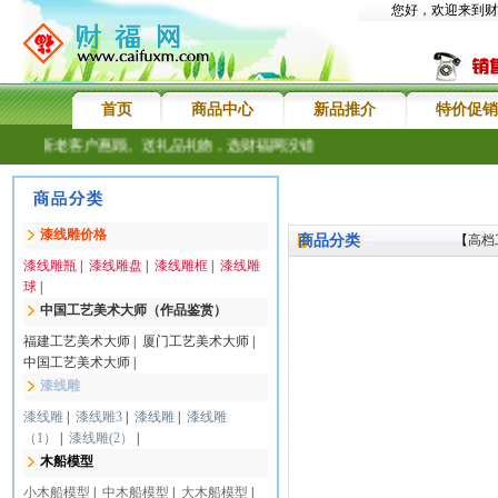
您好，欢迎来到财
首页
商品中心
新品推介
特价促销
欢迎新老客户惠顾。送礼品礼物，选财福网没错
漆线雕价格
商品分类
【
高档
：
漆线雕瓶
|
漆线雕盘
|
漆线雕框
|
漆线雕
球
|
中国工艺美术大师（作品鉴赏）
福建工艺美术大师
|
厦门工艺美术大师
|
中国工艺美术大师
|
漆线雕
漆线雕
|
漆线雕3
|
漆线雕
|
漆线雕
（1）
|
漆线雕(2）
|
木船模型
小木船模型
|
中木船模型
|
大木船模型
|