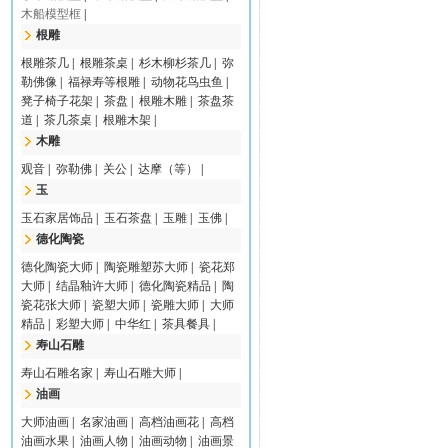
木船模型框
|
根雕
根雕茶几
|
根雕茶桌
|
杉木柳杉茶几
|
弥
勒佛像
|
福禄寿等根雕
|
动物花鸟虫鱼
|
凳子椅子花架
|
茶盘
|
根雕木雕
|
茶盘茶
道
|
茶几茶桌
|
根雕木架
|
木雕
观音
|
弥勒佛
|
关公
|
达摩（等）
|
玉
玉石家居饰品
|
玉石茶盘
|
玉雕
|
玉佛
|
德化陶瓷
德化陶瓷大师
|
陶瓷雕塑苏大师
|
瓷花郑
大师
|
结晶釉许大师
|
德化陶瓷精品
|
陶
瓷花张大师
|
瓷塑大师
|
瓷雕大师
|
大师
精品
|
彩塑大师
|
中华红
|
茶具餐具
|
寿山石雕
寿山石雕名家
|
寿山石雕大师
|
油画
大师油画
|
名家油画
|
高档油画花
|
高档
油画水果
|
油画人物
|
油画动物
|
油画景