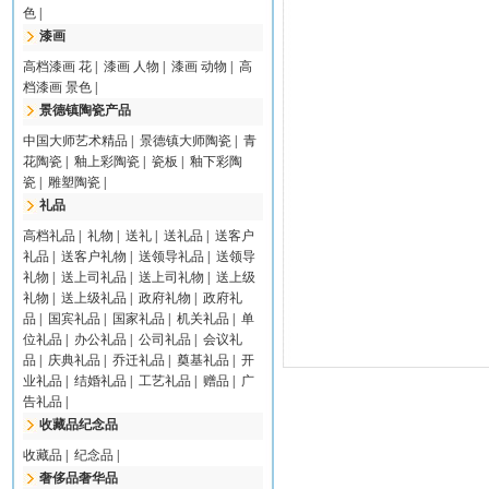
色
|
漆画
高档漆画 花
|
漆画 人物
|
漆画 动物
|
高
档漆画 景色
|
景德镇陶瓷产品
中国大师艺术精品
|
景德镇大师陶瓷
|
青
花陶瓷
|
釉上彩陶瓷
|
瓷板
|
釉下彩陶
瓷
|
雕塑陶瓷
|
礼品
高档礼品
|
礼物
|
送礼
|
送礼品
|
送客户
礼品
|
送客户礼物
|
送领导礼品
|
送领导
礼物
|
送上司礼品
|
送上司礼物
|
送上级
礼物
|
送上级礼品
|
政府礼物
|
政府礼
品
|
国宾礼品
|
国家礼品
|
机关礼品
|
单
位礼品
|
办公礼品
|
公司礼品
|
会议礼
品
|
庆典礼品
|
乔迁礼品
|
奠基礼品
|
开
业礼品
|
结婚礼品
|
工艺礼品
|
赠品
|
广
告礼品
|
收藏品纪念品
收藏品
|
纪念品
|
奢侈品奢华品