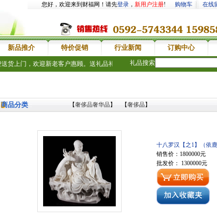
您好，欢迎来到财福网！请先
登录
，
新用户注册
!
购物车
在线
新品推介
特价促销
行业新闻
订购中心
礼品搜索
送货上门，欢迎新老客户惠顾。送礼品礼物，选财福网没错
商品分类
【
奢侈品奢华品
】 【
奢侈品
】
：
十八罗汉【之1】（依
销售价：1800000元
批发价： 1300000元