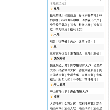
木船模型框
|
根雕
根雕茶几
|
根雕茶桌
|
杉木柳杉茶几
|
弥
勒佛像
|
福禄寿等根雕
|
动物花鸟虫鱼
|
凳子椅子花架
|
茶盘
|
根雕木雕
|
茶盘茶
道
|
茶几茶桌
|
根雕木架
|
木雕
观音
|
弥勒佛
|
关公
|
达摩（等）
|
玉
玉石家居饰品
|
玉石茶盘
|
玉雕
|
玉佛
|
德化陶瓷
德化陶瓷大师
|
陶瓷雕塑苏大师
|
瓷花郑
大师
|
结晶釉许大师
|
德化陶瓷精品
|
陶
瓷花张大师
|
瓷塑大师
|
瓷雕大师
|
大师
精品
|
彩塑大师
|
中华红
|
茶具餐具
|
寿山石雕
寿山石雕名家
|
寿山石雕大师
|
油画
大师油画
|
名家油画
|
高档油画花
|
高档
油画水果
|
油画人物
|
油画动物
|
油画景