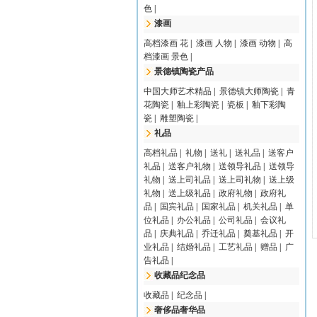
色
|
漆画
高档漆画 花
|
漆画 人物
|
漆画 动物
|
高
档漆画 景色
|
景德镇陶瓷产品
中国大师艺术精品
|
景德镇大师陶瓷
|
青
花陶瓷
|
釉上彩陶瓷
|
瓷板
|
釉下彩陶
瓷
|
雕塑陶瓷
|
礼品
高档礼品
|
礼物
|
送礼
|
送礼品
|
送客户
礼品
|
送客户礼物
|
送领导礼品
|
送领导
礼物
|
送上司礼品
|
送上司礼物
|
送上级
礼物
|
送上级礼品
|
政府礼物
|
政府礼
品
|
国宾礼品
|
国家礼品
|
机关礼品
|
单
位礼品
|
办公礼品
|
公司礼品
|
会议礼
品
|
庆典礼品
|
乔迁礼品
|
奠基礼品
|
开
业礼品
|
结婚礼品
|
工艺礼品
|
赠品
|
广
告礼品
|
收藏品纪念品
收藏品
|
纪念品
|
奢侈品奢华品