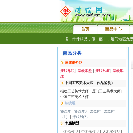
首页
商品中心
信赖财福网商品。财福网商品质优价廉，件件精品，假一赔十，厦门地区免费
漆线雕价格
漆线雕瓶
|
漆线雕盘
|
漆线雕框
|
漆线雕
球
|
中国工艺美术大师（作品鉴赏）
福建工艺美术大师
|
厦门工艺美术大师
|
中国工艺美术大师
|
漆线雕
漆线雕
|
漆线雕3
|
漆线雕
|
漆线雕
（1）
|
漆线雕(2）
|
木船模型
小木船模型
|
中木船模型
|
大木船模型
|