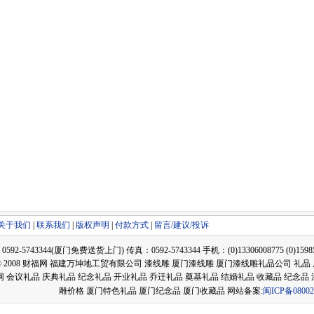
关于我们
|
联系我们
|
版权声明
|
付款方式
|
留言/建议/投诉
2-5743344(厦门免费送货上门) 传真：0592-5743344 手机：(0)13306008775 (0)159858
ght © 2008 财福网 福建万坤地工贸有限公司 漆线雕 厦门漆线雕 厦门漆线雕礼品公司 
网 会议礼品 庆典礼品 纪念礼品 开业礼品 乔迁礼品 奠基礼品 结婚礼品 收藏品 纪念品
雕价格 厦门特色礼品 厦门纪念品 厦门收藏品 网站备案:
闽ICP备08002