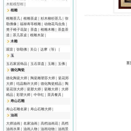
木船模型框
|
根雕
根雕茶几
|
根雕茶桌
|
杉木柳杉茶几
|
弥
勒佛像
|
福禄寿等根雕
|
动物花鸟虫鱼
|
凳子椅子花架
|
茶盘
|
根雕木雕
|
茶盘茶
道
|
茶几茶桌
|
根雕木架
|
木雕
观音
|
弥勒佛
|
关公
|
达摩（等）
|
玉
首
玉石家居饰品
|
玉石茶盘
|
玉雕
|
玉佛
|
德化陶瓷
德化陶瓷大师
|
陶瓷雕塑苏大师
|
瓷花郑
大师
|
结晶釉许大师
|
德化陶瓷精品
|
陶
瓷花张大师
|
瓷塑大师
|
瓷雕大师
|
大师
精品
|
彩塑大师
|
中华红
|
茶具餐具
|
寿山石雕
寿山石雕名家
|
寿山石雕大师
|
油画
大师油画
|
名家油画
|
高档油画花
|
高档
油画水果
|
油画人物
|
油画动物
|
油画景