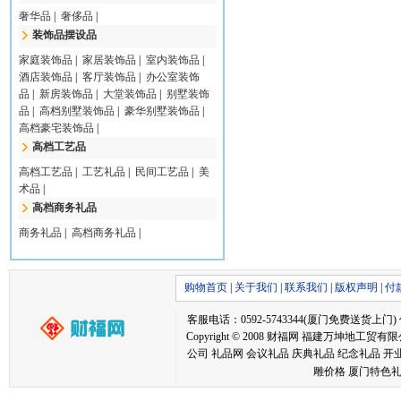
奢华品
|
奢侈品
|
装饰品摆设品
家庭装饰品
|
家居装饰品
|
室内装饰品
|
酒店装饰品
|
客厅装饰品
|
办公室装饰
品
|
新房装饰品
|
大堂装饰品
|
别墅装饰
品
|
高档别墅装饰品
|
豪华别墅装饰品
|
高档豪宅装饰品
|
高档工艺品
高档工艺品
|
工艺礼品
|
民间工艺品
|
美
术品
|
高档商务礼品
商务礼品
|
高档商务礼品
|
购物首页
|
关于我们
|
联系我们
|
版权声明
|
付
客服电话：0592-5743344(厦门免费送货上门) 传真：05
Copyright © 2008 财福网 福建万坤
公司 礼品网 会议礼品 庆典礼品 纪念礼品 开
雕价格 厦门特色礼