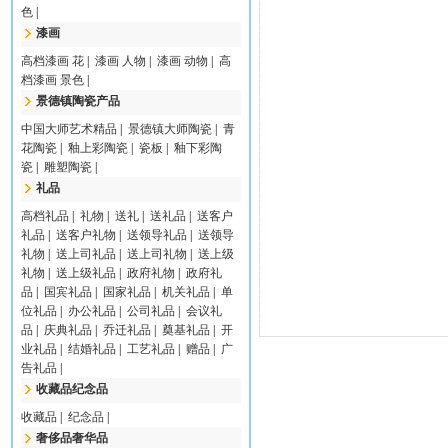
色
|
漆画
高档漆画 花
|
漆画 人物
|
漆画 动物
|
高
档漆画 景色
|
景德镇陶瓷产品
中国大师艺术精品
|
景德镇大师陶瓷
|
青
花陶瓷
|
釉上彩陶瓷
|
瓷板
|
釉下彩陶
瓷
|
雕塑陶瓷
|
礼品
高档礼品
|
礼物
|
送礼
|
送礼品
|
送客户
礼品
|
送客户礼物
|
送领导礼品
|
送领导
礼物
|
送上司礼品
|
送上司礼物
|
送上级
礼物
|
送上级礼品
|
政府礼物
|
政府礼
品
|
国宾礼品
|
国家礼品
|
机关礼品
|
单
位礼品
|
办公礼品
|
公司礼品
|
会议礼
品
|
庆典礼品
|
乔迁礼品
|
奠基礼品
|
开
业礼品
|
结婚礼品
|
工艺礼品
|
赠品
|
广
告礼品
|
收藏品纪念品
收藏品
|
纪念品
|
奢侈品奢华品