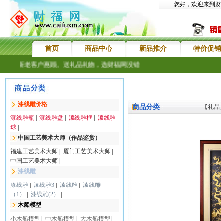
您好，欢迎来到财
首页
商品中心
新品推介
特价促销
，欢迎新老客户惠顾。送礼品礼物，选财福网没错
漆线雕价格
商品分类
【
礼品
：
漆线雕瓶
|
漆线雕盘
|
漆线雕框
|
漆线雕
球
|
中国工艺美术大师（作品鉴赏）
福建工艺美术大师
|
厦门工艺美术大师
|
中国工艺美术大师
|
漆线雕
漆线雕
|
漆线雕3
|
漆线雕
|
漆线雕
（1）
|
漆线雕(2）
|
木船模型
小木船模型
|
中木船模型
|
大木船模型
|