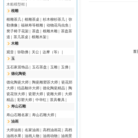
木船模型框
|
根雕
根雕茶几
|
根雕茶桌
|
杉木柳杉茶几
|
弥
勒佛像
|
福禄寿等根雕
|
动物花鸟虫鱼
|
凳子椅子花架
|
茶盘
|
根雕木雕
|
茶盘茶
道
|
茶几茶桌
|
根雕木架
|
木雕
首
观音
|
弥勒佛
|
关公
|
达摩（等）
|
玉
玉石家居饰品
|
玉石茶盘
|
玉雕
|
玉佛
|
德化陶瓷
德化陶瓷大师
|
陶瓷雕塑苏大师
|
瓷花郑
大师
|
结晶釉许大师
|
德化陶瓷精品
|
陶
瓷花张大师
|
瓷塑大师
|
瓷雕大师
|
大师
精品
|
彩塑大师
|
中华红
|
茶具餐具
|
寿山石雕
寿山石雕名家
|
寿山石雕大师
|
油画
大师油画
|
名家油画
|
高档油画花
|
高档
油画水果
|
油画人物
|
油画动物
|
油画景