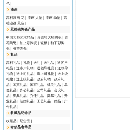
色
|
漆画
高档漆画 花
|
漆画 人物
|
漆画 动物
|
高
档漆画 景色
|
景德镇陶瓷产品
中国大师艺术精品
|
景德镇大师陶瓷
|
青
花陶瓷
|
釉上彩陶瓷
|
瓷板
|
釉下彩陶
瓷
|
雕塑陶瓷
|
礼品
高档礼品
|
礼物
|
送礼
|
送礼品
|
送客户
礼品
|
送客户礼物
|
送领导礼品
|
送领导
礼物
|
送上司礼品
|
送上司礼物
|
送上级
礼物
|
送上级礼品
|
政府礼物
|
政府礼
品
|
国宾礼品
|
国家礼品
|
机关礼品
|
单
位礼品
|
办公礼品
|
公司礼品
|
会议礼
品
|
庆典礼品
|
乔迁礼品
|
奠基礼品
|
开
业礼品
|
结婚礼品
|
工艺礼品
|
赠品
|
广
告礼品
|
收藏品纪念品
收藏品
|
纪念品
|
奢侈品奢华品