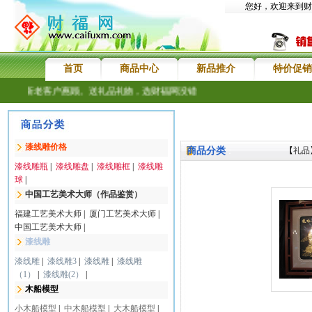
您好，欢迎来到财
首页
商品中心
新品推介
特价促销
欢迎新老客户惠顾。送礼品礼物，选财福网没错
漆线雕价格
商品分类
【
礼品
：
漆线雕瓶
|
漆线雕盘
|
漆线雕框
|
漆线雕
球
|
中国工艺美术大师（作品鉴赏）
福建工艺美术大师
|
厦门工艺美术大师
|
中国工艺美术大师
|
漆线雕
漆线雕
|
漆线雕3
|
漆线雕
|
漆线雕
（1）
|
漆线雕(2）
|
木船模型
小木船模型
|
中木船模型
|
大木船模型
|