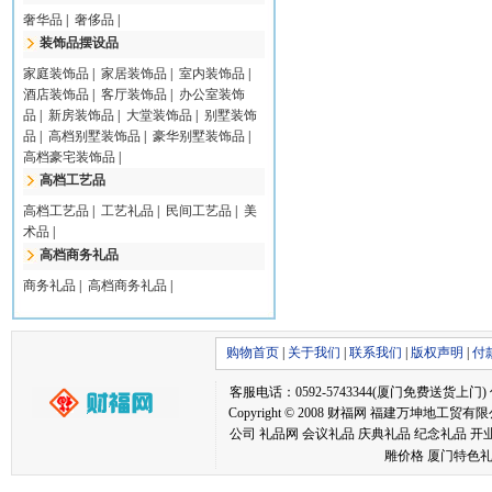
奢华品
|
奢侈品
|
装饰品摆设品
家庭装饰品
|
家居装饰品
|
室内装饰品
|
酒店装饰品
|
客厅装饰品
|
办公室装饰
品
|
新房装饰品
|
大堂装饰品
|
别墅装饰
品
|
高档别墅装饰品
|
豪华别墅装饰品
|
高档豪宅装饰品
|
高档工艺品
高档工艺品
|
工艺礼品
|
民间工艺品
|
美
术品
|
高档商务礼品
商务礼品
|
高档商务礼品
|
购物首页
|
关于我们
|
联系我们
|
版权声明
|
付
客服电话：0592-5743344(厦门免费送货上门) 传真：05
Copyright © 2008 财福网 福建万坤
公司 礼品网 会议礼品 庆典礼品 纪念礼品 开
雕价格 厦门特色礼