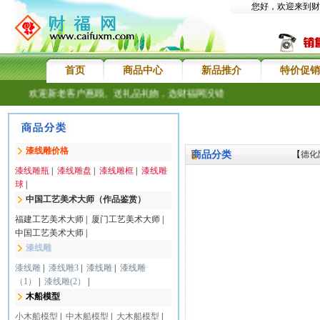
您好，欢迎来到财
首页
商品中心
新品推介
特价促销
上门，欢迎新老客户惠顾。送礼品礼物，选财福网没错
漆线雕价格
商品分类
【
德化
：
漆线雕瓶
|
漆线雕盘
|
漆线雕框
|
漆线雕
球
|
中国工艺美术大师（作品鉴赏）
福建工艺美术大师
|
厦门工艺美术大师
|
中国工艺美术大师
|
漆线雕
漆线雕
|
漆线雕3
|
漆线雕
|
漆线雕
（1）
|
漆线雕(2）
|
木船模型
小木船模型
|
中木船模型
|
大木船模型
|