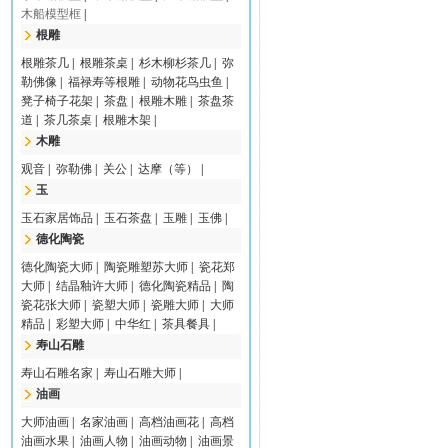
木船模型框
|
根雕
根雕茶几
|
根雕茶桌
|
杉木柳杉茶几
|
弥
勒佛像
|
福禄寿等根雕
|
动物花鸟虫鱼
|
凳子椅子花架
|
茶盘
|
根雕木雕
|
茶盘茶
道
|
茶几茶桌
|
根雕木架
|
木雕
观音
|
弥勒佛
|
关公
|
达摩（等）
|
玉
玉石家居饰品
|
玉石茶盘
|
玉雕
|
玉佛
|
德化陶瓷
德化陶瓷大师
|
陶瓷雕塑苏大师
|
瓷花郑
大师
|
结晶釉许大师
|
德化陶瓷精品
|
陶
瓷花张大师
|
瓷塑大师
|
瓷雕大师
|
大师
精品
|
彩塑大师
|
中华红
|
茶具餐具
|
寿山石雕
寿山石雕名家
|
寿山石雕大师
|
油画
大师油画
|
名家油画
|
高档油画花
|
高档
油画水果
|
油画人物
|
油画动物
|
油画景