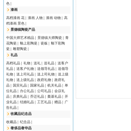
色
|
漆画
高档漆画 花
|
漆画 人物
|
漆画 动物
|
高
档漆画 景色
|
景德镇陶瓷产品
中国大师艺术精品
|
景德镇大师陶瓷
|
青
花陶瓷
|
釉上彩陶瓷
|
瓷板
|
釉下彩陶
瓷
|
雕塑陶瓷
|
礼品
高档礼品
|
礼物
|
送礼
|
送礼品
|
送客户
礼品
|
送客户礼物
|
送领导礼品
|
送领导
礼物
|
送上司礼品
|
送上司礼物
|
送上级
礼物
|
送上级礼品
|
政府礼物
|
政府礼
品
|
国宾礼品
|
国家礼品
|
机关礼品
|
单
位礼品
|
办公礼品
|
公司礼品
|
会议礼
品
|
庆典礼品
|
乔迁礼品
|
奠基礼品
|
开
业礼品
|
结婚礼品
|
工艺礼品
|
赠品
|
广
告礼品
|
收藏品纪念品
收藏品
|
纪念品
|
奢侈品奢华品