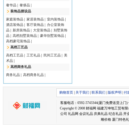
奢华品
|
奢侈品
|
装饰品摆设品
家庭装饰品
|
家居装饰品
|
室内装饰品
|
酒店装饰品
|
客厅装饰品
|
办公室装饰
品
|
新房装饰品
|
大堂装饰品
|
别墅装饰
品
|
高档别墅装饰品
|
豪华别墅装饰品
|
高档豪宅装饰品
|
高档工艺品
高档工艺品
|
工艺礼品
|
民间工艺品
|
美
术品
|
高档商务礼品
商务礼品
|
高档商务礼品
|
购物首页
|
关于我们
|
联系我们
|
版权声明
|
付
客服电话：0592-5743344(厦门免费送货上门) 传真：05
Copyright © 2008 财福网 福建万坤
公司 礼品网 会议礼品 庆典礼品 纪念礼品 开
雕价格 厦门特色礼