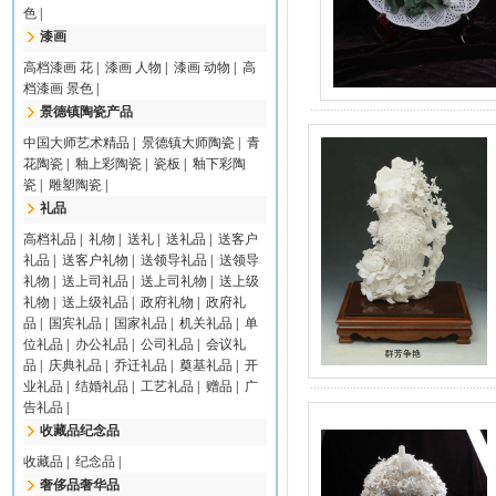
色
|
漆画
高档漆画 花
|
漆画 人物
|
漆画 动物
|
高
档漆画 景色
|
景德镇陶瓷产品
中国大师艺术精品
|
景德镇大师陶瓷
|
青
花陶瓷
|
釉上彩陶瓷
|
瓷板
|
釉下彩陶
瓷
|
雕塑陶瓷
|
礼品
高档礼品
|
礼物
|
送礼
|
送礼品
|
送客户
礼品
|
送客户礼物
|
送领导礼品
|
送领导
礼物
|
送上司礼品
|
送上司礼物
|
送上级
礼物
|
送上级礼品
|
政府礼物
|
政府礼
品
|
国宾礼品
|
国家礼品
|
机关礼品
|
单
位礼品
|
办公礼品
|
公司礼品
|
会议礼
品
|
庆典礼品
|
乔迁礼品
|
奠基礼品
|
开
业礼品
|
结婚礼品
|
工艺礼品
|
赠品
|
广
告礼品
|
收藏品纪念品
收藏品
|
纪念品
|
奢侈品奢华品