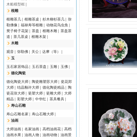
木船模型框
|
根雕
根雕茶几
|
根雕茶桌
|
杉木柳杉茶几
|
弥
勒佛像
|
福禄寿等根雕
|
动物花鸟虫鱼
|
凳子椅子花架
|
茶盘
|
根雕木雕
|
茶盘茶
道
|
茶几茶桌
|
根雕木架
|
木雕
观音
|
弥勒佛
|
关公
|
达摩（等）
|
玉
玉石家居饰品
|
玉石茶盘
|
玉雕
|
玉佛
|
德化陶瓷
德化陶瓷大师
|
陶瓷雕塑苏大师
|
瓷花郑
大师
|
结晶釉许大师
|
德化陶瓷精品
|
陶
瓷花张大师
|
瓷塑大师
|
瓷雕大师
|
大师
精品
|
彩塑大师
|
中华红
|
茶具餐具
|
寿山石雕
寿山石雕名家
|
寿山石雕大师
|
油画
大师油画
|
名家油画
|
高档油画花
|
高档
油画水果
|
油画人物
|
油画动物
|
油画景