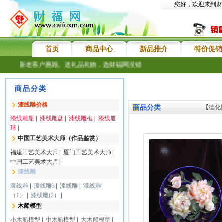
您好，欢迎来到财
首页
商品中心
新品推介
特价促销
欢迎新老客户惠顾。送礼品礼物，选财福网没错
漆线雕价格
商品分类
【
德化
：
漆线雕瓶
|
漆线雕盘
|
漆线雕框
|
漆线雕
球
|
中国工艺美术大师（作品鉴赏）
福建工艺美术大师
|
厦门工艺美术大师
|
中国工艺美术大师
|
漆线雕
漆线雕
|
漆线雕3
|
漆线雕
|
漆线雕
（1）
|
漆线雕(2）
|
木船模型
小木船模型
|
中木船模型
|
大木船模型
|