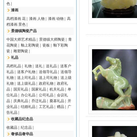
色
|
漆画
高档漆画 花
|
漆画 人物
|
漆画 动物
|
高
档漆画 景色
|
景德镇陶瓷产品
中国大师艺术精品
|
景德镇大师陶瓷
|
青
花陶瓷
|
釉上彩陶瓷
|
瓷板
|
釉下彩陶
瓷
|
雕塑陶瓷
|
礼品
高档礼品
|
礼物
|
送礼
|
送礼品
|
送客户
礼品
|
送客户礼物
|
送领导礼品
|
送领导
礼物
|
送上司礼品
|
送上司礼物
|
送上级
礼物
|
送上级礼品
|
政府礼物
|
政府礼
品
|
国宾礼品
|
国家礼品
|
机关礼品
|
单
位礼品
|
办公礼品
|
公司礼品
|
会议礼
品
|
庆典礼品
|
乔迁礼品
|
奠基礼品
|
开
业礼品
|
结婚礼品
|
工艺礼品
|
赠品
|
广
告礼品
|
收藏品纪念品
收藏品
|
纪念品
|
奢侈品奢华品