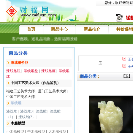
您好，欢迎来到财
首页
商品中心
新品推介
特价促销
新老客户惠顾。送礼品礼物，选财福网没错
玉
漆线雕价格
玉
玉
漆线雕瓶
|
漆线雕盘
|
漆线雕框
|
漆线雕
商品分类
：
【
玉
】
球
|
中国工艺美术大师（作品鉴赏）
福建工艺美术大师
|
厦门工艺美术大师
|
中国工艺美术大师
|
漆线雕
漆线雕
|
漆线雕3
|
漆线雕
|
漆线雕
（1）
|
漆线雕(2）
|
木船模型
小木船模型
|
中木船模型
|
大木船模型
|