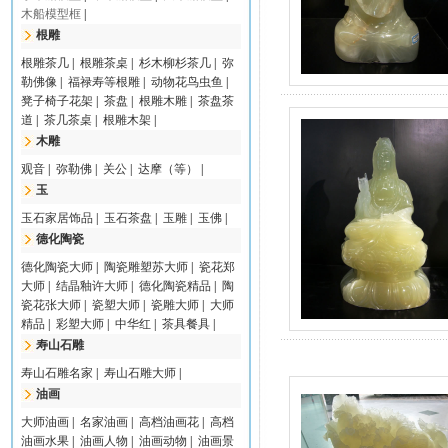
木船模型框
|
根雕
根雕茶几
|
根雕茶桌
|
杉木柳杉茶几
|
弥
勒佛像
|
福禄寿等根雕
|
动物花鸟虫鱼
|
凳子椅子花架
|
茶盘
|
根雕木雕
|
茶盘茶
道
|
茶几茶桌
|
根雕木架
|
木雕
观音
|
弥勒佛
|
关公
|
达摩（等）
|
玉
玉石家居饰品
|
玉石茶盘
|
玉雕
|
玉佛
|
德化陶瓷
德化陶瓷大师
|
陶瓷雕塑苏大师
|
瓷花郑
大师
|
结晶釉许大师
|
德化陶瓷精品
|
陶
瓷花张大师
|
瓷塑大师
|
瓷雕大师
|
大师
精品
|
彩塑大师
|
中华红
|
茶具餐具
|
寿山石雕
寿山石雕名家
|
寿山石雕大师
|
油画
大师油画
|
名家油画
|
高档油画花
|
高档
油画水果
|
油画人物
|
油画动物
|
油画景