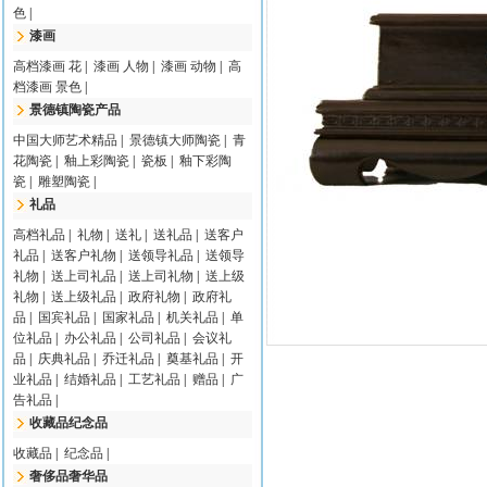
色
|
漆画
高档漆画 花
|
漆画 人物
|
漆画 动物
|
高
档漆画 景色
|
景德镇陶瓷产品
中国大师艺术精品
|
景德镇大师陶瓷
|
青
花陶瓷
|
釉上彩陶瓷
|
瓷板
|
釉下彩陶
瓷
|
雕塑陶瓷
|
礼品
高档礼品
|
礼物
|
送礼
|
送礼品
|
送客户
礼品
|
送客户礼物
|
送领导礼品
|
送领导
礼物
|
送上司礼品
|
送上司礼物
|
送上级
礼物
|
送上级礼品
|
政府礼物
|
政府礼
品
|
国宾礼品
|
国家礼品
|
机关礼品
|
单
位礼品
|
办公礼品
|
公司礼品
|
会议礼
品
|
庆典礼品
|
乔迁礼品
|
奠基礼品
|
开
业礼品
|
结婚礼品
|
工艺礼品
|
赠品
|
广
告礼品
|
收藏品纪念品
收藏品
|
纪念品
|
奢侈品奢华品