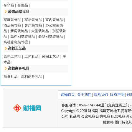
奢华品
|
奢侈品
|
装饰品摆设品
家庭装饰品
|
家居装饰品
|
室内装饰品
|
酒店装饰品
|
客厅装饰品
|
办公室装饰
品
|
新房装饰品
|
大堂装饰品
|
别墅装饰
品
|
高档别墅装饰品
|
豪华别墅装饰品
|
高档豪宅装饰品
|
高档工艺品
高档工艺品
|
工艺礼品
|
民间工艺品
|
美
术品
|
高档商务礼品
商务礼品
|
高档商务礼品
|
购物首页
|
关于我们
|
联系我们
|
版权声明
|
付
客服电话：0592-5743344(厦门免费送货上门) 传真：05
Copyright © 2008 财福网 福建万坤
公司 礼品网 会议礼品 庆典礼品 纪念礼品 开
雕价格 厦门特色礼