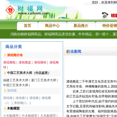
您好，欢迎来到财
首页
商品中心
新品推介
特价促销
户长期乐购信赖财福网商品。财福网商品质优价廉，件件精品，假一赔十，厦门
行业新闻
漆线雕价格
漆线雕瓶
|
漆线雕盘
|
漆线雕框
|
漆线雕
球
|
中国工艺美术大师（作品鉴赏）
福建工艺美术大师
|
厦门工艺美术大师
|
漆线雕是二千年漆艺文化历史宝库中的
中国工艺美术大师
|
艺用在寺庙、神佛雕像的装饰上.因技
漆线雕
后来,工匠们发现用红砖瓦粉和漆液
的工艺品开始流向市场,但早期的漆
漆线雕
|
漆线雕3
|
漆线雕
|
漆线雕
上个世纪80年代后,由于现代科技
（1）
|
漆线雕(2）
|
文字记载,且受民间秘传影响,濒临失
木船模型
有景德镇陶瓷的古雅、福州脱胎漆器
小木船模型
|
中木船模型
|
大木船模型
|
场,由地方工艺荣膺为”中国艺宝”