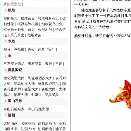
木船模型框
|
十大系列.
根雕
漆线雕主要取材于天然植物等,配合
刻等数十道工序,一件产品需耗时几月
根雕茶几
|
根雕茶桌
|
杉木柳杉茶几
|
弥
专制.是以形成各种精巧而浮突的纹样
勒佛像
|
福禄寿等根雕
|
动物花鸟虫鱼
|
与传统文化的一大特色.
凳子椅子花架
|
茶盘
|
根雕木雕
|
茶盘茶
道
|
茶几茶桌
|
根雕木架
|
购买漆线雕，请联系电话：
0592-574
木雕
观音
|
弥勒佛
|
关公
|
达摩（等）
|
玉
玉石家居饰品
|
玉石茶盘
|
玉雕
|
玉佛
|
德化陶瓷
德化陶瓷大师
|
陶瓷雕塑苏大师
|
瓷花郑
大师
|
结晶釉许大师
|
德化陶瓷精品
|
陶
瓷花张大师
|
瓷塑大师
|
瓷雕大师
|
大师
精品
|
彩塑大师
|
中华红
|
茶具餐具
|
寿山石雕
寿山石雕名家
|
寿山石雕大师
|
油画
大师油画
|
名家油画
|
高档油画花
|
高档
油画水果
|
油画人物
|
油画动物
|
油画景